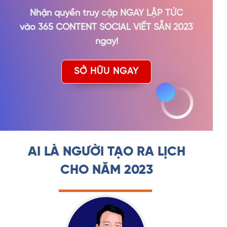
Nhận quyền truy cập NGAY LẬP TỨC
vào 365 CONTENT SOCIAL VIẾT SẴN 2023
ngay!
SỞ HỮU NGAY
AI LÀ NGƯỜI TẠO RA LỊCH
CHO NĂM 2023