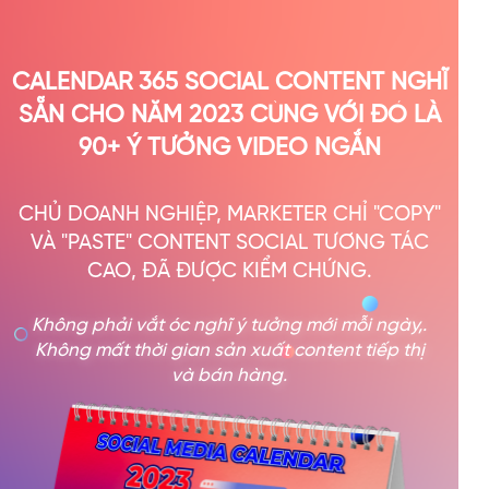
CALENDAR 365 SOCIAL CONTENT NGHĨ
SẴN CHO NĂM 2023 CÙNG VỚI ĐÓ LÀ
90+ Ý TƯỞNG VIDEO NGẮN
CHỦ DOANH NGHIỆP, MARKETER CHỈ "COPY"
VÀ "PASTE" CONTENT SOCIAL TƯƠNG TÁC
CAO, ĐÃ ĐƯỢC KIỂM CHỨNG.
Không phải vắt óc nghĩ ý tưởng mới mỗi ngày,.
Không mất thời gian sản xuất content tiếp thị
và bán hàng.