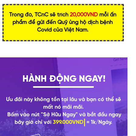
Trong đó, TCnC sẽ trích
20,000VND
mỗi ấn
phẩm để gửi đến Quỹ ủng hộ dịch bệnh
Covid của Việt Nam.
HÀNH ĐỘNG NGAY!
Ưu đãi này không tồn tại lâu và bạn có thể sẽ
mất nó mãi mãi.
Bấm vào nút "Sở Hữu Ngay" và bắt đầu ngay
bây giờ chỉ với
399.000VND
= 1k/Ngày.