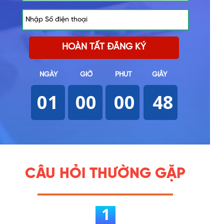
HOÀN TẤT ĐĂNG KÝ
NGÀY
GIỜ
PHÚT
GIÂY
01
00
00
47
CÂU HỎI THƯỜNG GẶP
1