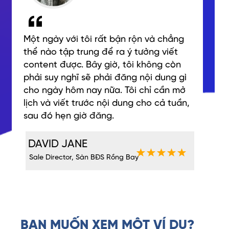
Một ngày với tôi rất bận rộn và chẳng
thể nào tập trung để ra ý tưởng viết
content được. Bây giờ, tôi không còn
phải suy nghĩ sẽ phải đăng nội dung gì
cho ngày hôm nay nữa. Tôi chỉ cần mở
lịch và viết trước nội dung cho cả tuần,
sau đó hẹn giờ đăng.
DAVID JANE
Sale Director, Sàn BĐS Rồng Bay
BẠN MUỐN XEM MỘT VÍ DỤ?