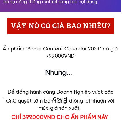
bỏ sự căng thẳng mỗi khi sáng tạo nội dung.
VẬY NÓ CÓ GIÁ BAO NHIÊU?
Ấn phẩm “Social Content Calendar 2023” có giá
799,000VND
Nhưng...
Để đồng hành cùng Doanh Nghiệp vượt bão
Covid
TCnC quyết tâm bán hàng không lợi nhuận với
mức giá sản xuất
CHỈ 399.000VND CHO ẤN PHẨM NÀY