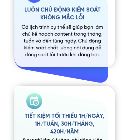
LUÔN CHỦ ĐỘNG KIỂM SOÁT
KHÔNG MẮC LỖI
Có lịch trình cụ thể sẽ giúp bạn làm
chủ kế hoạch content trong tháng,
tuần và đến từng ngày. Chủ động
kiểm soát chất lượng nội dung dễ
dàng soát lỗi trước khi đăng bài.
TIẾT KIỆM TỐI THIỂU 1H/NGÀY,
1H/TUẦN, 30H/THÁNG,
420H/NĂM