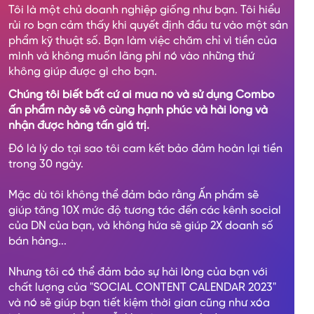
Tôi là một chủ doanh nghiệp giống như bạn. Tôi hiểu
rủi ro bạn cảm thấy khi quyết định đầu tư vào một sản
phẩm kỹ thuật số. Bạn làm việc chăm chỉ vì tiền của
mình và không muốn lãng phí nó vào những thứ
không giúp được gì cho bạn.
Chúng tôi biết bất cứ ai mua nó và sử dụng Combo
ấn phẩm này sẽ vô cùng hạnh phúc và hài lòng và
nhận được hàng tấn giá trị.
Đó là lý do tại sao tôi cam kết bảo đảm hoàn lại tiền
trong 30 ngày.
Mặc dù tôi không thể đảm bảo rằng Ấn phẩm sẽ
giúp tăng 10X mức độ tương tác đến các kênh social
của DN của bạn, và không hứa sẽ giúp 2X doanh số
bán hàng...
Nhưng tôi có thể đảm bảo sự hài lòng của bạn với
chất lượng của "SOCIAL CONTENT CALENDAR 2023"
và nó sẽ giúp bạn tiết kiệm thời gian cũng như xóa