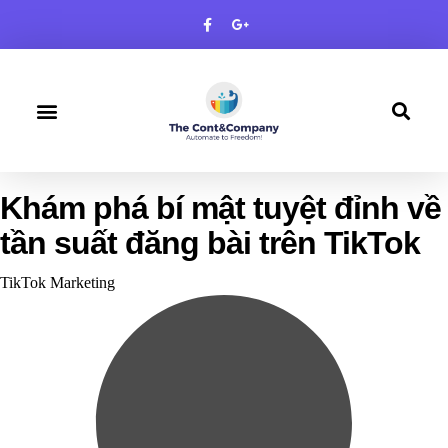
TRANG CHỦ
VỀ CHÚNG TÔI
SẢN PHẨM
DỊCH VỤ
LIÊN HỆ
Khám phá bí mật tuyệt đỉnh về
tần suất đăng bài trên TikTok
Category
TikTok Marketing