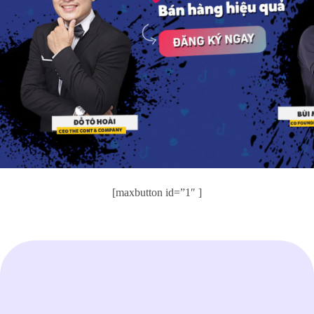
[maxbutton id=”1″ ]