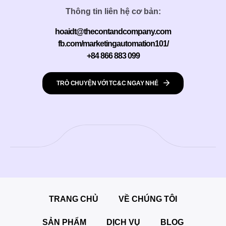
Thông tin liên hệ cơ bản:
hoaidt@thecontandcompany.com
fb.com/marketingautomation101/
+84 866 883 099
TRÒ CHUYỆN VỚI TC&C NGAY NHÉ
TRANG CHỦ
VỀ CHÚNG TÔI
SẢN PHẨM
DỊCH VỤ
BLOG