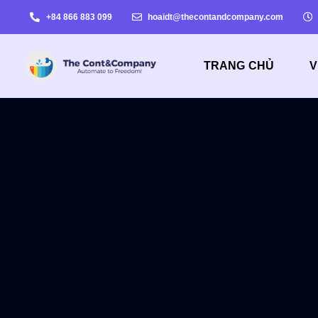
+84 866 883 099
hoaidt@thecontandcompany.com
TRANG CHỦ
V