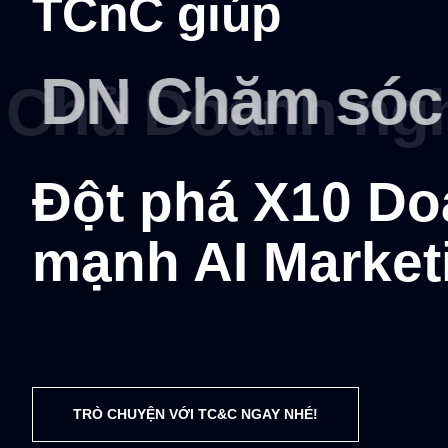
TCnC giúp
DN Chăm sóc 
Đột phá X10 Do
mạnh AI Market
TRÒ CHUYỆN VỚI TC&C NGAY NHÉ!