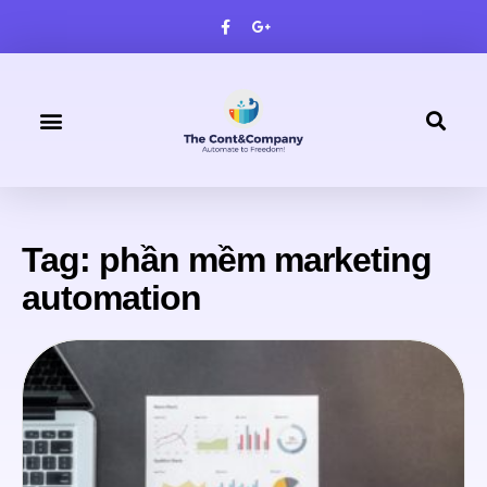
TRANG CHỦ
VỀ CHÚNG TÔI
SẢN PHẨM
DỊCH VỤ
LIÊN HỆ
Tag: phần mềm marketing
automation