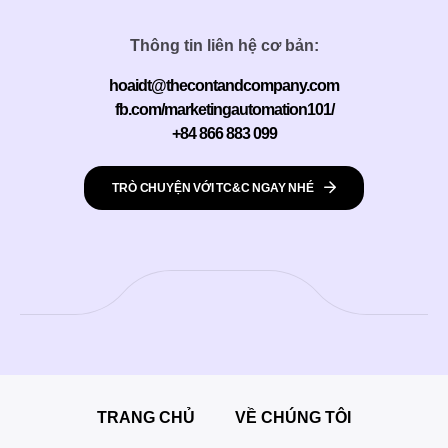
Thông tin liên hệ cơ bản:
hoaidt@thecontandcompany.com
fb.com/marketingautomation101/
+84 866 883 099
TRÒ CHUYỆN VỚI TC&C NGAY NHÉ
TRANG CHỦ
VỀ CHÚNG TÔI