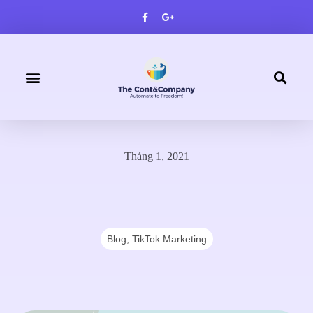
TRANG CHỦ
VỀ CHÚNG TÔI
SẢN PHẨM
DỊCH VỤ
LIÊN HỆ
Tháng 1, 2021
Blog
,
TikTok Marketing