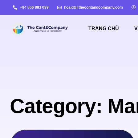
+84 866 883 099
hoaidt@thecontandcompany.com
TRANG CHỦ
V
Category: Ma